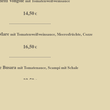
hetti Vongole
mit Tomatenweißweinsauce
14,50
 Mare
mit Tomatenweißweinsauce, Meeresfrüchte, Cozze
16,50
le Busara
mit Tomatenauce, Scampi mit Schale
19,50
Veneziana
mit Shrimps und Vongole in Sahnesauce