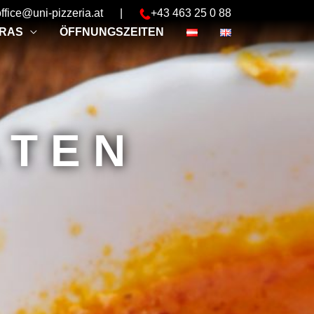
office@uni-pizzeria.at
|
+43 463 25 0 88
RAS
ÖFFNUNGSZEITEN
ÄTEN