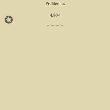
Profiteroles
4,80
Tiramisu
4,80
Marmoriertes Schokoladenmousse mit frischen Früchten
6,20
Panna Cotta
5,50